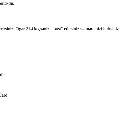
əməkdir.
irsiniz. Əgər 21-i keçsəniz, "bust" edirsiniz və mərcinizi itirirsiniz.
dir.
Card.