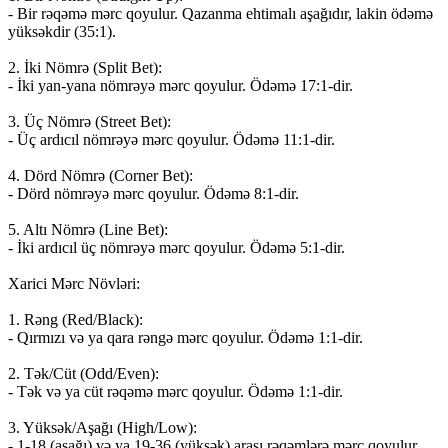
- Bir rəqəmə mərc qoyulur. Qazanma ehtimalı aşağıdır, lakin ödəmə
yüksəkdir (35:1).
2. İki Nömrə (Split Bet):
- İki yan-yana nömrəyə mərc qoyulur. Ödəmə 17:1-dir.
3. Üç Nömrə (Street Bet):
- Üç ardıcıl nömrəyə mərc qoyulur. Ödəmə 11:1-dir.
4. Dörd Nömrə (Corner Bet):
- Dörd nömrəyə mərc qoyulur. Ödəmə 8:1-dir.
5. Altı Nömrə (Line Bet):
- İki ardıcıl üç nömrəyə mərc qoyulur. Ödəmə 5:1-dir.
Xarici Mərc Növləri:
1. Rəng (Red/Black):
- Qırmızı və ya qara rəngə mərc qoyulur. Ödəmə 1:1-dir.
2. Tək/Cüt (Odd/Even):
- Tək və ya cüt rəqəmə mərc qoyulur. Ödəmə 1:1-dir.
3. Yüksək/Aşağı (High/Low):
- 1-18 (aşağı) və ya 19-36 (yüksək) arası rəqəmlərə mərc qoyulur.