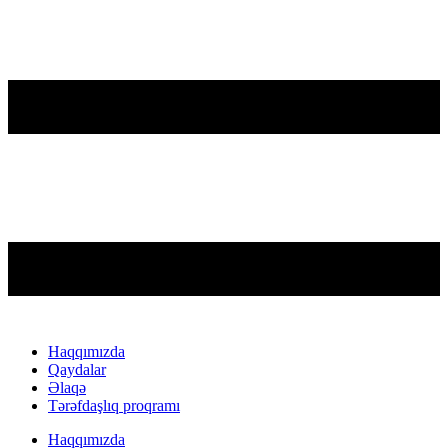
Haqqımızda
Qaydalar
Əlaqə
Tərəfdaşlıq proqramı
Haqqımızda