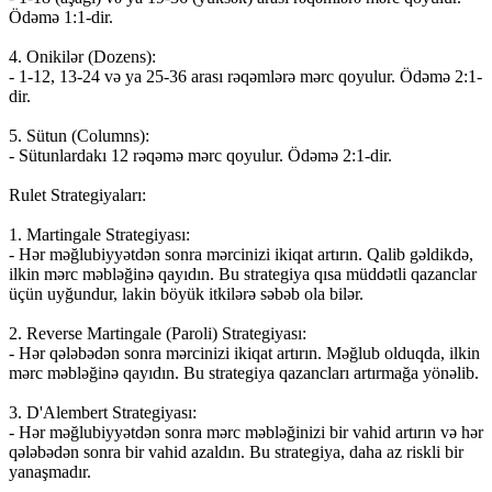
Ödəmə 1:1-dir.
4. Onikilər (Dozens):
- 1-12, 13-24 və ya 25-36 arası rəqəmlərə mərc qoyulur. Ödəmə 2:1-
dir.
5. Sütun (Columns):
- Sütunlardakı 12 rəqəmə mərc qoyulur. Ödəmə 2:1-dir.
Rulet Strategiyaları:
1. Martingale Strategiyası:
- Hər məğlubiyyətdən sonra mərcinizi ikiqat artırın. Qalib gəldikdə,
ilkin mərc məbləğinə qayıdın. Bu strategiya qısa müddətli qazanclar
üçün uyğundur, lakin böyük itkilərə səbəb ola bilər.
2. Reverse Martingale (Paroli) Strategiyası:
- Hər qələbədən sonra mərcinizi ikiqat artırın. Məğlub olduqda, ilkin
mərc məbləğinə qayıdın. Bu strategiya qazancları artırmağa yönəlib.
3. D'Alembert Strategiyası:
- Hər məğlubiyyətdən sonra mərc məbləğinizi bir vahid artırın və hər
qələbədən sonra bir vahid azaldın. Bu strategiya, daha az riskli bir
yanaşmadır.