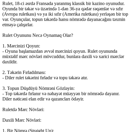
Rulet, 18-ci əsrdə Fransada yaranmış klassik bir kazino oyunudur.
Oyunda bir təkər və üzərində 1-dən 36-ya qədər rəqəmlər və sıfır
(Avropa ruletkası) və ya iki sıfır (Amerika ruletkası) yerləşən bir top
var. Oyunçular, topun təkərdə hansı nömrədə dayanacağını təxmin
etməyə çalışırlar.
Rulet Oyununu Necə Oynamaq Olar?
1. Mərcinizi Qoyun:
- Oyuna başlamazdan əvvəl mərcinizi qoyun. Rulet oyununda
müxtəlif mərc növləri mövcuddur, bunlara daxili və xarici mərclər
daxildir.
2. Təkərin Fırladılması:
- Diler rulet təkərini fırladır və topu təkərə atır.
3. Topun Düşdüyü Nömrəni Gözləyin:
- Top təkərdə fırlanır və nəhayət müəyyən bir nömrədə dayanır.
Diler nəticəni elan edir və qazancları ödəyir.
Ruletdə Mərc Növləri:
Daxili Mərc Növləri:
1. Bir Nömrə (Straight Up):