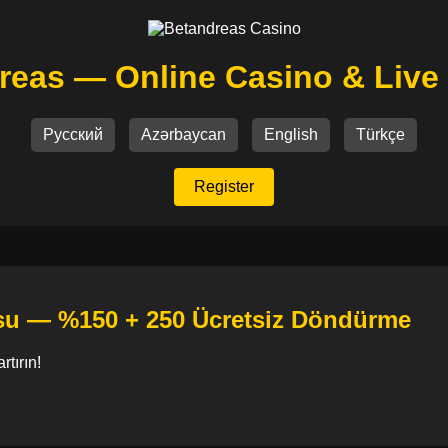
reas — Online Casino & Live 
Русский
Azərbaycan
English
Türkçe
Register
su — %150 + 250 Ücretsiz Döndürme
tırın!