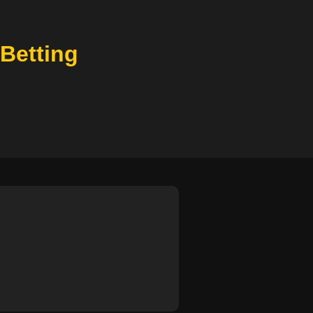
Betting